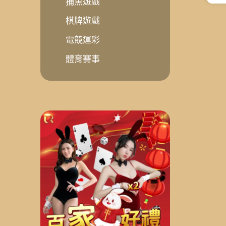
捕魚遊戲
棋牌遊戲
電競運彩
體育賽事