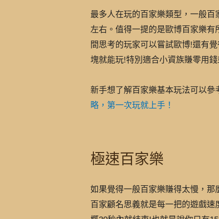
最多人在玩的百家樂類型，一般百家
左右。值得一提的是歐博百家樂有所
間思考的玩家可以嘗試歐博!還有覺
塊就能玩!特別適合小資族賺零用錢
新手想了解百家樂基本玩法可以參考
略，第一次玩就上手！
極速百家樂
如果覺得一般百家樂賺得太慢，那
百家顧名思義就是每一把的遊戲速度