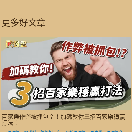
章
導
覽
更多好文章
百家樂作弊被抓包？！加碼教你三招百家樂穩贏
打法！