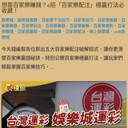
想靠百家樂賺錢？6招「百家樂配注」穩贏打法必
收藏！
娛樂城
、
娛樂城推薦
、
百家樂下注技巧
、
百家樂技巧
、
百家樂推薦
、
百
家樂牌路
、
百家樂玩法
、
百家樂看路
、
百家樂破解
、
百家樂規則
、
百家
樂賺錢
、
百家樂贏錢
、
百家樂路單
、
百家樂配注
、
線上娛樂城
、
usdt娛
樂城
今天錢編幫各位抓出五大百家樂配注破解招式，讓你更清
楚百家樂贏錢秘訣，特別公開百家樂穩贏打法，讓玩家們
輕鬆掌握百家樂技巧，...