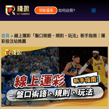
跳
領取優惠
如何註冊?
至
Main
主
Menu
要
內
首頁
»
線上運彩「盤口術語、規則、玩法」新手指南｜運
容
彩投注站推薦