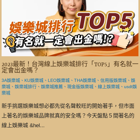
2023最新！台灣線上娛樂城排行「TOP5」有名就一
定會出金嗎？
3A娛樂城
、
KU娛樂城
、
LEO娛樂城
、
THA娛樂城
、
信用版娛樂城
、
娛
樂城
、
娛樂城排行
、
娛樂城推薦
、
現金版娛樂城
、
線上娛樂城
、
usdt娛
樂城
新手挑選娛樂城想必都先從名聲較旺的開始著手，但市面
上著名的娛樂城品牌就真的安全嗎？今天盤點５間著名的
線上娛樂城 &hel...