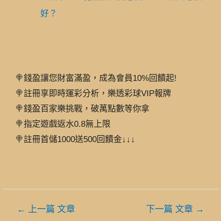
好？
🍭錢盈讓您財富滿盈，成為會員10%回饋起!
🍭註冊享即時運彩分析，樂透彩球VIP報牌
🍭錢盈百家樂挑戰，破萬點數等你拿
🍭指定遊戲返水0.8無上限
🍭註冊首儲1000送500回饋金↓↓↓
文
←
上一篇 文章
下一篇 文章
→