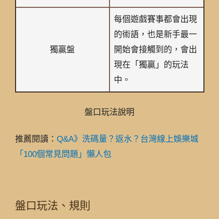
每個遊戲賽事都會出現
的術語，也是新手最一
獨贏盤
開始會接觸到的，會出
現在「獨贏」的玩法
中。
盤口玩法說明
推薦閱讀：
Q&A》洗碼量？返水？台灣線上娛樂城
「100個常見問題」懶人包
盤口玩法、規則