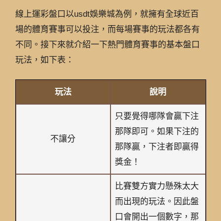
線上運彩盤口以usdt娛樂城為例，就擁有全球近百
場的體育賽事可以投注，而每場賽事的玩法都各有
不同。接下來就介紹一下熱門體育賽事的基本盤口
玩法，如下表：
玩法
說明
只要覺得哪隊會贏下注
那隊即可。如果下注的
不讓分
那隊贏，下注者即贏得
獎金！
比賽雙方實力懸殊太大
而出現的玩法。因此盤
口會開出一個數字，那