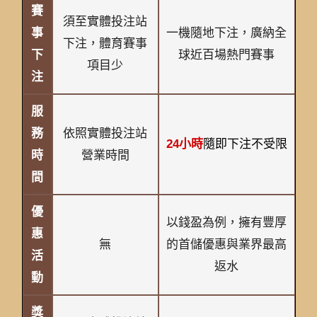
賽
須至實體投注站
事
一機隨地下注，廣納全
下注，體育賽事
下
球近百場熱門賽事
項目少
注
服
務
依照實體投注站
24小時
隨即下注不受限
時
營業時間
間
優
以錢盈為例，擁有豐厚
惠
無
的首儲優惠與業界最高
活
返水
動
獎