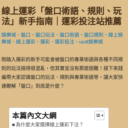
線上運彩「盤口術語、規則、玩
法」新手指南｜運彩投注站推薦
娛樂城
、
盤口
、
盤口玩法
、
盤口術語
、
盤口規則
、
線上娛
樂城
、
線上運彩
、
運彩
、
運彩投注
、
usdt娛樂城
剛踏入運彩的新手可能會被盤口的專業術語與各種不同規
則的玩法搞得很混亂，但其實並沒有那麼困難！接下來錢
編帶大家認識盤口的玩法、規則與專業術語等，讓大家快
速瞭解「盤口」到底是什麼？
本篇內文大綱
為什麼大家選擇線上運彩下注？