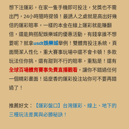
想下注運彩，在家一隻手機即可投注，兌獎也不需
出門，24小時隨時提領！最誘人之處就是高出好幾
倍的運彩賠率，一樣的本金在線上運彩就能賺翻
倍，還能夠搭配娛樂城的優惠活動，有錢拿誰不想
要呢？就拿
usdt娛樂城
舉例！雙體育投注系統，頁
面簡潔人性化，重大賽事玩場中還不會卡頓！多款
玩法任你挑，還有甜到不行的賠率，重點是！還有
全球百場體育賽事免費直播觀看
，讓你不錯過任何
一個精彩畫面！這麼香的運彩投注站你可不要再錯
過了！
推薦好文：
【運彩盤口】台灣運彩、線上、地下的
三種玩法差異與必勝秘訣！