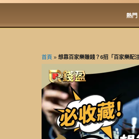
跳
至
熱門
主
要
內
容
首頁
»
想靠百家樂賺錢？6招「百家樂配