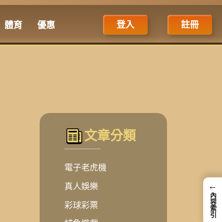
體育
優惠
登入
註冊
文章分類
電子老虎機
←
真人娛樂
內容索引
彩球彩票