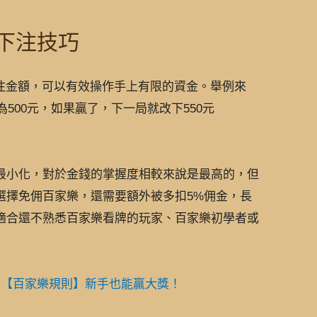
樂下注技巧
下注金額，可以有效操作手上有限的資金。舉例來
為500元，如果贏了，下一局就改下550元
最小化，對於金錢的掌握度相較來說是最高的，但
選擇免佣百家樂，還需要額外被多扣5%佣金，長
適合還不熟悉百家樂看牌的玩家、百家樂初學者或
盈【百家樂規則】新手也能贏大獎！