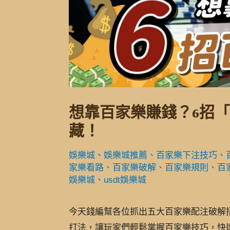
想靠百家樂賺錢？6招
藏！
娛樂城
、
娛樂城推薦
、
百家樂下注技巧
、
家樂看路
、
百家樂破解
、
百家樂規則
、
百
娛樂城
、
usdt娛樂城
今天錢編幫各位抓出五大百家樂配注破解
打法，讓玩家們輕鬆掌握百家樂技巧，快