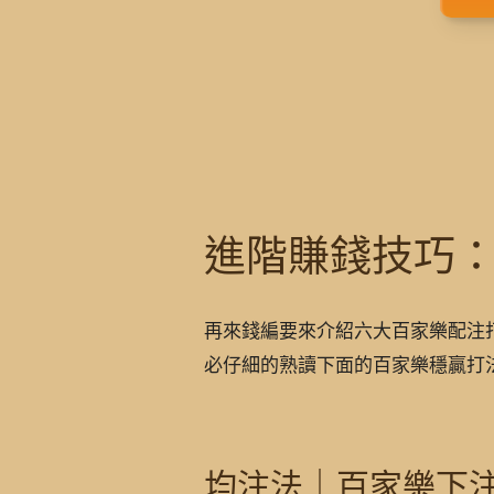
進階賺錢技巧：
再來錢編要來介紹六大百家樂配注
必仔細的熟讀下面的百家樂穩贏打
均注法｜百家樂下