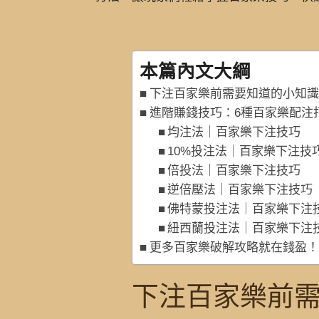
本篇內文大綱
下注百家樂前需要知道的小知識
進階賺錢技巧：6種百家樂配注
均注法｜百家樂下注技巧
10%投注法｜百家樂下注技
倍投法｜百家樂下注技巧
逆倍壓法｜百家樂下注技巧
佛特蒙投注法｜百家樂下注
紐西蘭投注法｜百家樂下注
更多百家樂破解攻略就在錢盈！
下注百家樂前