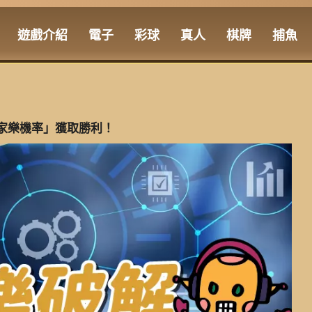
遊戲介紹
電子
彩球
真人
棋牌
捕魚
家樂機率」獲取勝利！