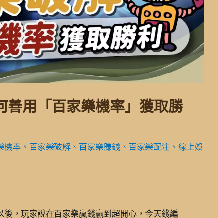
何善用「百家樂機率」獲取勝
樂機率
、
百家樂破解
、
百家樂賺錢
、
百家樂配注
、
線上娛
以後，玩家說在百家樂贏錢贏到超開心，今天錢編