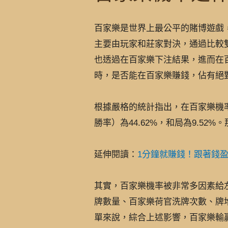
百家樂是世界上最公平的賭博遊戲
主要由玩家和莊家對決，通過比較
也透過在百家樂下注結果，進而在
時，是否能在百家樂賺錢，佔有絕
根據嚴格的統計指出，在百家樂機率
勝率）為44.62%，和局為9.5
延伸閱讀：
1分鐘就賺錢！跟著錢
其實，百家樂機率被非常多因素給
牌數量、百家樂荷官洗牌次數、牌
單來說，綜合上述影響，百家樂輸