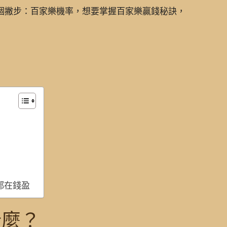
個撇步：百家樂機率，想要掌握百家樂贏錢秘訣，
都在錢盈
什麼？