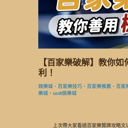
【百家樂破解】教你如
利！
娛樂城
、
百家樂技巧
、
百家樂推薦
、
百家
樂城
、
usdt娛樂城
上次帶大家看過百家樂算牌攻略文